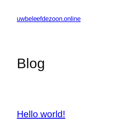
Ga
naar
uwbeleefdezoon.online
de
inhoud
Blog
Hello world!