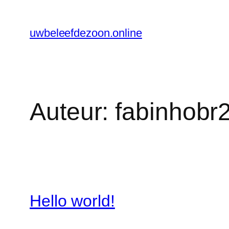
Ga
naar
uwbeleefdezoon.online
de
inhoud
Auteur:
fabinhob
Hello world!