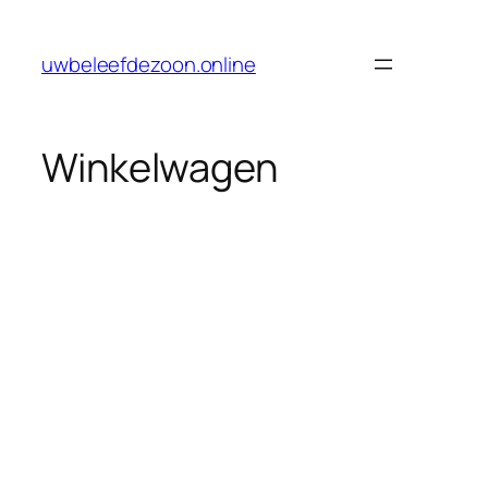
Ga
naar
uwbeleefdezoon.online
de
inhoud
Winkelwagen